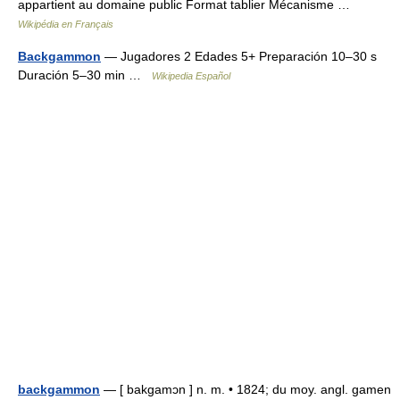
appartient au domaine public Format tablier Mécanisme …
Wikipédia en Français
Backgammon
— Jugadores 2 Edades 5+ Preparación 10–30 s
Duración 5–30 min …
Wikipedia Español
backgammon
— [ bakgamɔn ] n. m. • 1824; du moy. angl. gamen