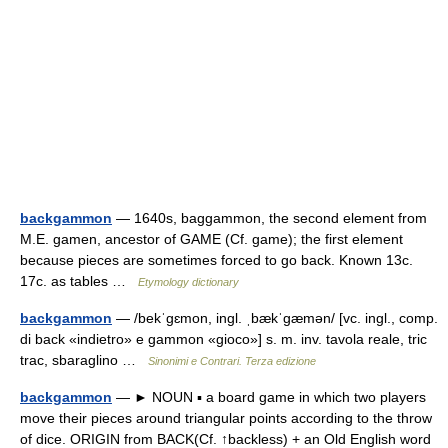
backgammon
— 1640s, baggammon, the second element from
M.E. gamen, ancestor of GAME (Cf. game); the first element
because pieces are sometimes forced to go back. Known 13c.
17c. as tables …
Etymology dictionary
backgammon
— /bekˈɡɛmon, ingl. ˌbækˈɡæmən/ [vc. ingl., comp.
di back «indietro» e gammon «gioco»] s. m. inv. tavola reale, tric
trac, sbaraglino …
Sinonimi e Contrari. Terza edizione
backgammon
— ► NOUN ▪ a board game in which two players
move their pieces around triangular points according to the throw
of dice. ORIGIN from BACK(Cf. ↑backless) + an Old English word