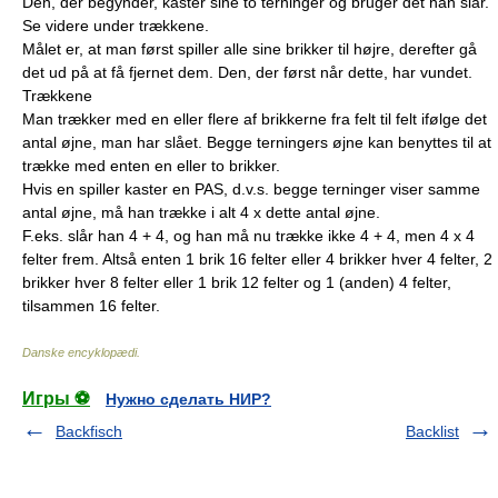
Den, der begynder, kaster sine to terninger og bruger det han slår.
Se videre under trækkene.
Målet er, at man først spiller alle sine brikker til højre, derefter gå
det ud på at få fjernet dem. Den, der først når dette, har vundet.
Trækkene
Man trækker med en eller flere af brikkerne fra felt til felt ifølge det
antal øjne, man har slået. Begge terningers øjne kan benyttes til at
trække med enten en eller to brikker.
Hvis en spiller kaster en PAS, d.v.s. begge terninger viser samme
antal øjne, må han trække i alt 4 x dette antal øjne.
F.eks. slår han 4 + 4, og han må nu trække ikke 4 + 4, men 4 x 4
felter frem. Altså enten 1 brik 16 felter eller 4 brikker hver 4 felter, 2
brikker hver 8 felter eller 1 brik 12 felter og 1 (anden) 4 felter,
tilsammen 16 felter.
Danske encyklopædi
.
Игры ⚽
Нужно сделать НИР?
Backfisch
Backlist