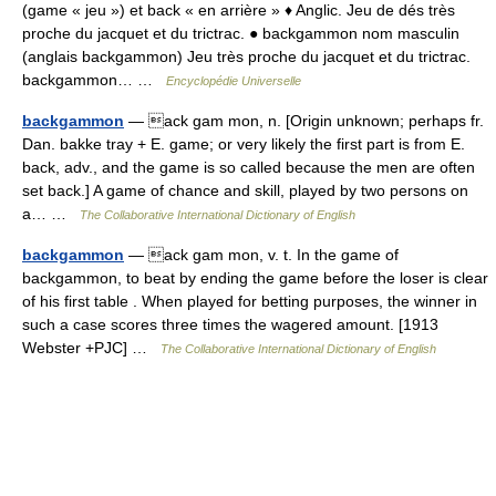
(game « jeu ») et back « en arrière » ♦ Anglic. Jeu de dés très
proche du jacquet et du trictrac. ● backgammon nom masculin
(anglais backgammon) Jeu très proche du jacquet et du trictrac.
backgammon… …
Encyclopédie Universelle
backgammon
— ack gam mon, n. [Origin unknown; perhaps fr.
Dan. bakke tray + E. game; or very likely the first part is from E.
back, adv., and the game is so called because the men are often
set back.] A game of chance and skill, played by two persons on
a… …
The Collaborative International Dictionary of English
backgammon
— ack gam mon, v. t. In the game of
backgammon, to beat by ending the game before the loser is clear
of his first table . When played for betting purposes, the winner in
such a case scores three times the wagered amount. [1913
Webster +PJC] …
The Collaborative International Dictionary of English