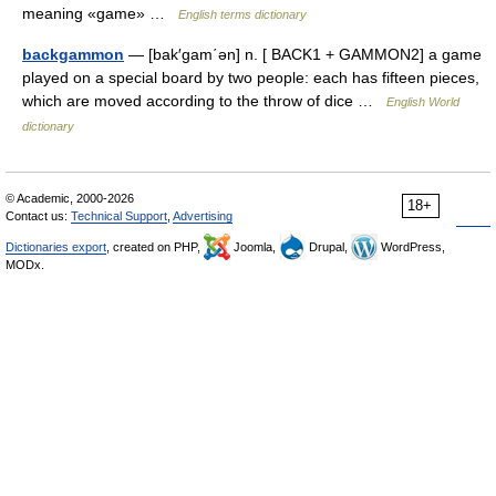
meaning «game» …
English terms dictionary
backgammon
— [bak′gam΄ən] n. [ BACK1 + GAMMON2] a game
played on a special board by two people: each has fifteen pieces,
which are moved according to the throw of dice …
English World
dictionary
© Academic, 2000-2026
18+
Contact us:
Technical Support
,
Advertising
Dictionaries export
, created on PHP,
Joomla,
Drupal,
WordPress,
MODx.